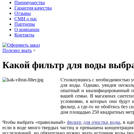
Преимущества
Гарантия качества
Отзывы
СМИ о нас
Партнеры
О компании
Контакты
Полезно знать
>
Какой фильтр для воды выбр
Столкнувшись с необходимостью ус
для воды. Однако, увидев нескол
опытный и квалифицированный про
вашей семьи. В магазинах сантех
условиями, в которых они будут 
фильтр, а где-то не обойтись без 
дом площадью 250 квадратных метро
Чтобы выбрать «правильный»
фильтр для очистки воды
, в ид
если в воде много твердых частиц и превышена концентрация
исследований, но обязательно нужно знать источник воды (во