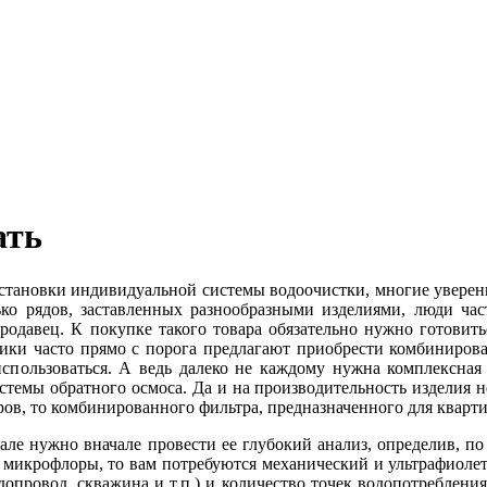
ать
тановки индивидуальной системы водоочистки, многие уверенн
ько рядов, заставленных разнообразными изделиями, люди ча
давец. К покупке такого товара обязательно нужно готовитьс
ники часто прямо с порога предлагают приобрести комбиниров
использоваться. А ведь далеко не каждому нужна комплексна
системы обратного осмоса. Да и на производительность изделия 
в, то комбинированного фильтра, предназначенного для квартир
еале нужно вначале провести ее глубокий анализ, определив,
 микрофлоры, то вам потребуются механический и ультрафиолет
допровод, скважина и т.п.) и количество точек водопотреблени