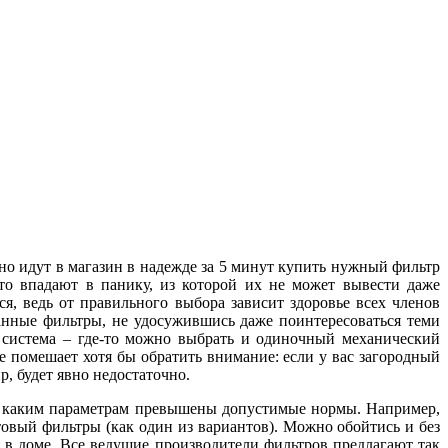
о идут в магазин в надежде за 5 минут купить нужный фильтр
сто впадают в панику, из которой их не может вывести даже
я, ведь от правильного выбора зависит здоровье всех членов
анные фильтры, не удосужившись даже поинтересоваться теми
я система – где-то можно выбрать и одиночный механический
не помешает хотя бы обратить внимание: если у вас загородный
, будет явно недостаточно.
 по каким параметрам превышены допустимые нормы. Например,
овый фильтры (как один из вариантов). Можно обойтись и без
я в доме. Все ведущие производители фильтров предлагают так