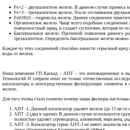
Fe
+2 – двухвалентное железо. В данном случае примесь 
Fe
+3 – трехвалентное железо. После отстаивания двухвал
Fe
(
OH
)3 – гидроксид железа. Данное соединение практич
Органическое железо. Чаще всего подобные соединения 
поверхностный заряд, и создает суспензию, которая не ос
Бактериальное железо. Причиной появления данного род
трехвалентное. Определить бактериальное железо можно
Каждое из этих соединений способно нанести серьезный вред 
воды от железа.
Наша компания ГП Каскад – АПТ – это инновационные и выс
Технологий Н собрали опыт не только отечественных исследо
катализаторы и непосредственные фильтрующие элементы в о
железо.
Для того чтобы стало понятно почему наши фильтры настольк
АПТ -1. Данный катализатор удаляет железо (до 15 мг/л)
АПТ -2 (два в одном). В данном случае используется сраз
полностью удаляет сероводород, алюминий, марганец, р
АПТ -3. Катализатор серии АПТ-3 не имеет аналогов ни в
этого обеспечивается бактерицидный эффект.