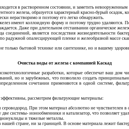
находится в растворенном состоянии, и заметить невооруженным 
ентного железа, образуется характерный красно-бурый осадок, к
ески нерастворимо и поэтому его легко обнаружить.
желез имеют коллоидную форму и поэтому трудно удаляются. По
аждается. Даже при длительном отстаивании органическое железо
а соединений, является последствия жизнедеятельности бакте
 по радужной опалесцирующей пленке и желеобразной массе ска
не только бытовой технике или сантехнике, но и вашему здоро
Очистка воды от железа с компанией Каскад
окотехнологичные разработки, которые обеспечат ваш дом ч
ваний, но и зарубежных, что позволило создать принципиально
пределенном сочетании применяются в одной системе, фильтры
о эффективны, рассмотрим фильтрующие материалы:
 и сероводород. При этом материал абсолютно не чувствителен в 
у две системы- ионообменники и катализатор, что позволяет удал
адионуклиды и тяжелые металлы.
 нашей стране, ни за границей. В основе материала лежит бакте