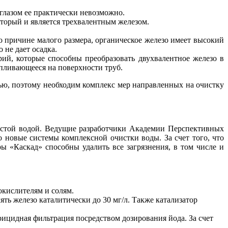
глазом ее практически невозможно.
оторый и является трехвалентным железом.
 причине малого размера, органическое железо имеет высокий
 не дает осадка.
рий, которые способны преобразовать двухвалентное железо в
пливающееся на поверхности труб.
вью, поэтому необходим комплекс мер направленных на очистку
истой водой. Ведущие разработчики Академии Перспективных
 новые системы комплексной очистки воды. За счет того, что
 «Каскад» способны удалить все загрязнения, в том числе и
окислителям и солям.
ять железо каталитически до 30 мг/л. Также катализатор
рицидная фильтрация посредством дозирования йода. За счет